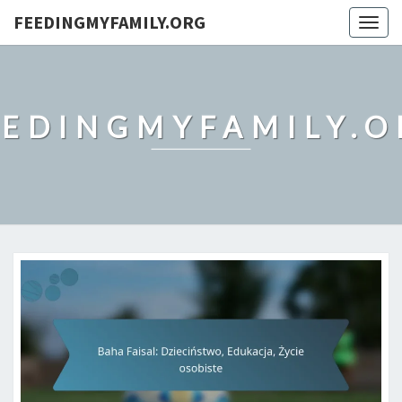
FEEDINGMYFAMILY.ORG
Togg
navig
EEDINGMYFAMILY.O