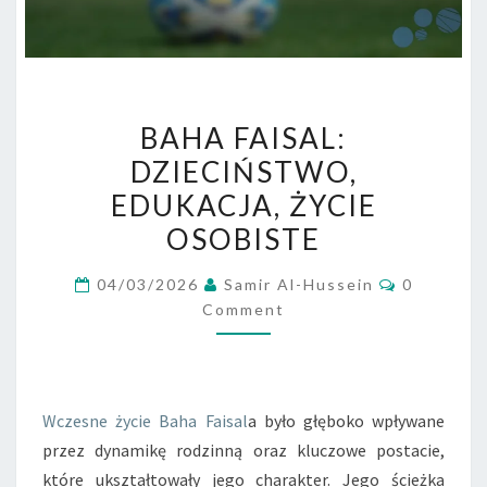
BAHA
BAHA FAISAL:
FAISAL:
DZIECIŃSTWO,
DZIECIŃSTWO,
EDUKACJA, ŻYCIE
EDUKACJA,
ŻYCIE
OSOBISTE
OSOBISTE
Comment
04/03/2026
Samir Al-Hussein
0
Comment
Wczesne życie
Baha Faisal
a było głęboko wpływane
przez dynamikę rodzinną oraz kluczowe postacie,
które ukształtowały jego charakter. Jego ścieżka