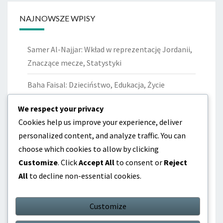
NAJNOWSZE WPISY
Samer Al-Najjar: Wkład w reprezentację Jordanii,
Znaczące mecze, Statystyki
Baha Faisal: Dzieciństwo, Edukacja, Życie
osobiste
We respect your privacy
Mohammad Al-Shalabi: Znaczące osiągnięcia,
Cookies help us improve your experience, deliver
Historia klubu, Wyróżnienia
personalized content, and analyze traffic. You can
choose which cookies to allow by clicking
Yousef Al-Ghoul: Historia życia, Początki w piłce
Customize
. Click
Accept All
to consent or
Reject
nożnej, Osobista podróż
All
to decline non-essential cookies.
Mohammad Al-Khaldi: Biografia, Wczesne
wpływy, Osobista podróż
Customize