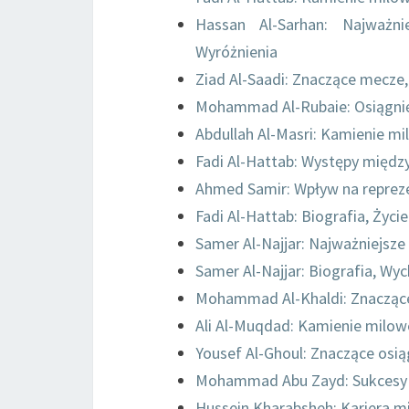
Hassan Al-Sarhan: Najważni
Wyróżnienia
Ziad Al-Saadi: Znaczące mecze,
Mohammad Al-Rubaie: Osiągnięc
Abdullah Al-Masri: Kamienie m
Fadi Al-Hattab: Występy międz
Ahmed Samir: Wpływ na repreze
Fadi Al-Hattab: Biografia, Życie
Samer Al-Najjar: Najważniejsze
Samer Al-Najjar: Biografia, W
Mohammad Al-Khaldi: Znaczące
Ali Al-Muqdad: Kamienie milowe
Yousef Al-Ghoul: Znaczące osi
Mohammad Abu Zayd: Sukcesy 
Hussein Kharabsheh: Kariera m