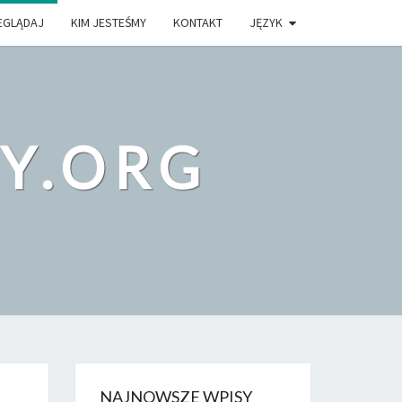
EGLĄDAJ
KIM JESTEŚMY
KONTAKT
JĘZYK
Y.ORG
NAJNOWSZE WPISY