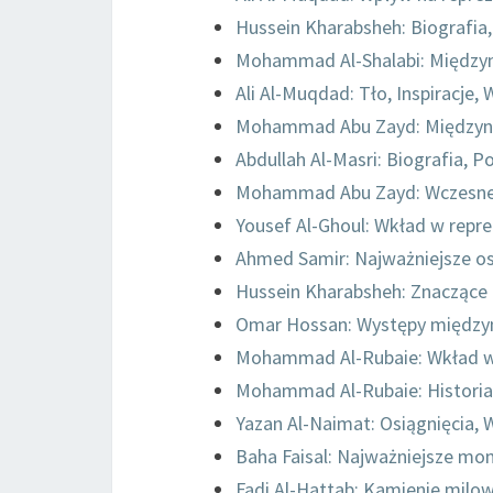
Hussein Kharabsheh: Biografia,
Mohammad Al-Shalabi: Międzyn
Ali Al-Muqdad: Tło, Inspiracje,
Mohammad Abu Zayd: Międzyna
Abdullah Al-Masri: Biografia, 
Mohammad Abu Zayd: Wczesne ży
Yousef Al-Ghoul: Wkład w repre
Ahmed Samir: Najważniejsze os
Hussein Kharabsheh: Znaczące
Omar Hossan: Występy między
Mohammad Al-Rubaie: Wkład w r
Mohammad Al-Rubaie: Historia ż
Yazan Al-Naimat: Osiągnięcia, 
Baha Faisal: Najważniejsze mo
Fadi Al-Hattab: Kamienie milowe