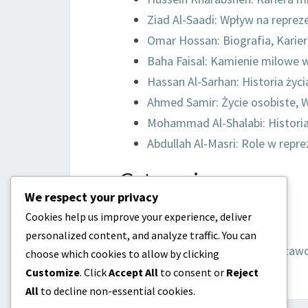
Ziad Al-Saadi: Wpływ na reprez
Omar Hossan: Biografia, Karie
Baha Faisal: Kamienie milowe 
Hassan Al-Sarhan: Historia życi
Ahmed Samir: Życie osobiste, W
Mohammad Al-Shalabi: Historia
Abdullah Al-Masri: Role w repr
Categories
We respect your privacy
Biografie Graczy
Cookies help us improve your experience, deliver
Międzynarodowe Wkłady
personalized content, and analyze traffic. You can
Najważniejsze osiągnięcia za
choose which cookies to allow by clicking
Customize
. Click
Accept All
to consent or
Reject
All
to decline non-essential cookies.